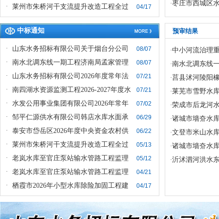
枣庄市西城区水
·
·
莱州市朱桥河干支流提升改造工程全过
04/17
中标通知
预审结果
·
山东水务招标有限公司关于烟台分公司
08/07
中小河流治理
·
·
南水北调东线一期工程济南局孟家管理
08/07
南水北调东线
·
·
山东水务招标有限公司2026年度常年法
07/21
莒县沭河陵阳
·
·
南四湖水资源监测工程2026-2027年度水
07/21
莱芜市雪野水
·
·
水发公用事业集团有限公司2026年常年
07/02
荣成市后龙河
·
·
邹平仁源供水有限公司韩店水库水面承
06/29
诸城市墙夼水
·
·
泰安市岱岳区2026年度中央资金农村供
06/22
文登市米山水
·
·
莱州市朱桥河干支流提升改造工程全过
05/13
诸城市墙夼水
·
·
老岚水库至官庄泵站输水管路工程监理
05/12
沂沭泗河洪水东
·
·
老岚水库至官庄泵站输水管路工程监理
04/21
·
栖霞市2026年小型水库除险加固工程建
04/17