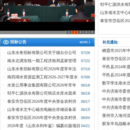
邹平仁源供水有
·
山东省水文中心
·
泰安市岱岳区2
·
1
2
3
4
5
招标公告
补充通知
栖霞市2025
·
·
山东水务招标有限公司关于烟台分公司
07/28
泰安市岱岳区2
·
·
南水北调东线一期工程济南局孟家管理
07/22
平邑县2024
·
·
山东水务招标有限公司2026年度常年法
07/10
平邑县2024
·
·
南四湖水资源监测工程2026-2027年度水
07/06
数字孪生南水
·
·
水发公用事业集团有限公司2026年常年
06/18
中共济南市委党
·
·
邹平仁源供水有限公司韩店水库水面承
06/18
中共济南市委党
·
·
泰安市岱岳区2026年度中央资金农村供
06/17
中共济南市委党
·
·
山东省水文中心磁光电融合存储设备采
06/15
莱州市入海河
·
·
泰安市岱岳区2026年度中央资金农村供
06/04
胶东半岛战略
·
·
2026年度《山东水利年鉴》编纂出版项目
04/21