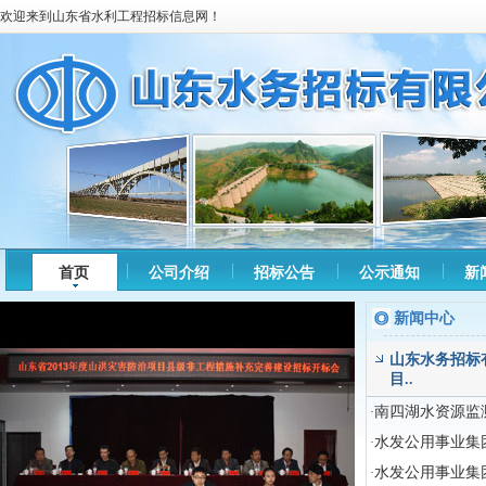
欢迎来到山东省水利工程招标信息网！
首页
公司介绍
招标公告
公示通知
新
新闻中心
山东水务招标
目..
南四湖水资源监测
·
水发公用事业集
·
水发公用事业集
·