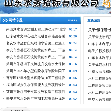
网站专题
政策法规
·
南四湖水资源监测工程2026-2027年度水
07/17
关于“缴保通”
·
·
山东省水文中心磁光电融合存储设备采
06/26
关于营改增后
·
·
老岚水库至官庄泵站输水管路工程施工
04/24
山东省水利厅
·
·
泰安市岱岳区石汶河黄前水库上、下游
04/14
电子招标投标
·
·
泰安市岱岳区石汶河黄前水库上、下游
04/14
山东省水利厅
·
·
莱州市朱桥河干支流提升改造水土保持
03/16
关于规范水利
·
·
莱州市2026年小型病险水库除险加固工
03/09
中华人民共和
·
·
蓬莱区12座小型水库除险加固工程建设
03/06
水利工程建设
·
·
福山区城乡供水保障能力提升项目设计
03/03
工程建设项目
·
·
莱州市朱桥河干支流提升改造工程项目
03/03
水利工程建设
·
·
辛安河污水处理厂三期工程电源外线设
03/02
中华人民共和
·